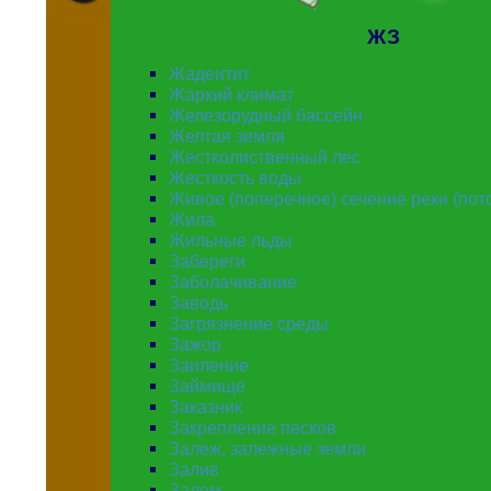
ЖЗ
Жадеитит
Жаркий климат
Железорудный бассейн
Желтая земля
Жестколиственный лес
Жесткость воды
Живое (поперечное) сечение реки (пот
Жила
Жильные льды
Забереги
Заболачивание
Заводь
Загрязнение среды
Зажор
Заиление
Займище
Заказник
Закрепление песков
Залеж, залежные земли
Залив
Залом