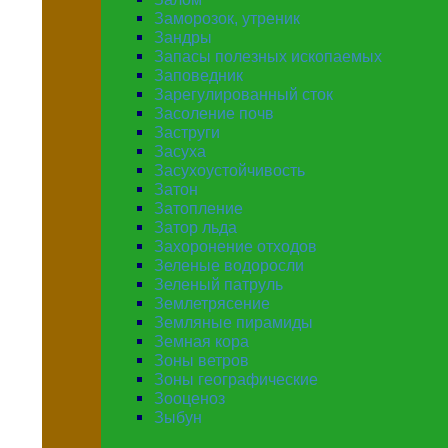
Заморозок, утреник
Зандры
Запасы полезных ископаемых
Заповедник
Зарегулированный сток
Засоление почв
Заструги
Засуха
Засухоустойчивость
Затон
Затопление
Затор льда
Захоронение отходов
Зеленые водоросли
Зеленый патруль
Землетрясение
Земляные пирамиды
Земная кора
Зоны ветров
Зоны географические
Зооценоз
Зыбун