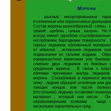
Морены
- рыхлые несортированные гор
отложенные или переносимые движущими
Состав морены разнообразный : глины , су
гравий , щебень , галька , валуны . Но 
всегда имеют однобоко отшлифованные
неглубокими бороздками поверхности .
горных ледников обломочный материал
от обвалов , истирания ледником ск
подмывания их талыми водами . Обра
поверхностная береговая или бокова
слиянии двух ледников из боковых в
срединная морена . В связи с пласт
обломки проникают внутрь ледников
морена . Соскабливая и перенося мате
ложу , ледник образует основную или до
тающих концов или после полного
(отступания) ледники оставляют конечну
материал , который они несли . Он 
неравномерными холмами , чаще 
нескольких параллельных гряд .