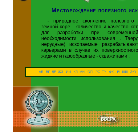
Месторождение полезного ис
- природное скопление полезного 
земной коре , количество и качество ко
для разработки при современн
необходимости использования . Твер
нерудные) ископаемые разрабатываю
карьерами в случае их поверхностного
жидкие и газообразные - скважинами .
АБ
ВГ
ДЕ
ЖЗ
ИЙ
КЛ
МН
ОП
РС
ТУ
ФХ
ЦЧ
ШЩ
ЭЮ