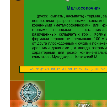
Мелкосопочник
(русск . сыпать , насыпать) - термин , 
невысокими разрозненными холмами
коренными (метаморфическими или кри
горными породами , оставшими
разрушенных складчатых гор . Холмы
формами вершин не превышают 100 м и
от друга плоскодонными сухими понижен
древними долинами , а иногда озерами
характерный для резко континентальн
климатов - Мугоджары , Казахский М .
АБ
ВГ
ДЕ
ЖЗ
ИЙ
КЛ
МН
ОП
РС
ТУ
ФХ
ЦЧ
ШЩ
ЭЮ