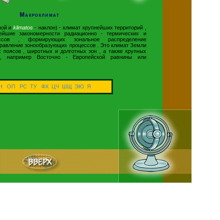
Макроклимат
шой и
klimatos
- наклон) - климат крупнейших территорий ,
нейшие закономерности радиационно - термических и
ессов , формирующих зональное распределение
равление зонообразующих процессов . Это климат Земли
х поясов , широтных и долготных зон , а также крупных
 , например Восточно - Европейской равнины или
Н
ОП
РС
ТУ
ФХ
ЦЧ
ШЩ
ЭЮ
Я