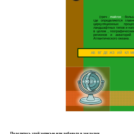
(греч .
makros
- боль
где определяются глав
циркуляционных проц
ландшафтных типов и нап
в целом , географически
регионов и акваторий
Атлантического океана .
АБ
ВГ
ДЕ
ЖЗ
ИЙ
КЛ
М
Поделитесь этой записью или добавьте в закладки