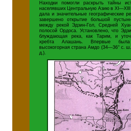
Находки помогли раскрыть тайны ист
населявших Центральную Азию в XI—XIII
дала и значительные географические р
завершено открытие большой пустынн
между рекой Эдзин-Гол, Средней Хуа
полосой Ордоса. Установлено, что Эдз
блуждающая река, как Тарим, и уточ
хребта Алашань. Впервые была
высокогорная страна Амдо (34—36° с. ш.
д.).