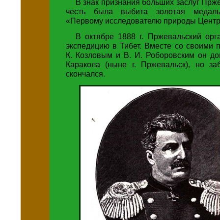
В знак признания больших заслуг Прже
честь была выбита золотая медал
«Первому исследователю природы Центр
В октябре 1888 г. Пржевальский орг
экспедицию в Тибет. Вместе со своими
К. Козловым и В. И. Роборовским он д
Каракола (ныне г. Пржевальск), но за
скончался.