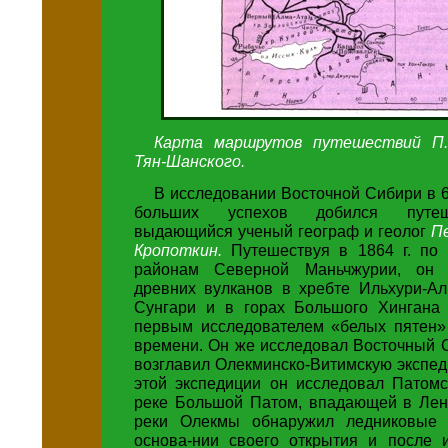
Карта маршрутов путешествий П.
Тян-Шанского.
В исследовании Восточной Сибири в 60
больших успехов добился путе
выдающийся ученый географ и геолог
П
Кропоткин.
Путешествуя в 1864 г. по
районам Северной Маньчжурии, он 
древних вулканов в хребте Ильхури-Ал
Сунгари и в горах Большого Хингана
первым исследователем «белых пятен» 
времени. Он же исследовал Восточный Са
возглавил Олекминско-Витимскую экспе
этой экспедиции он исследовал Патомс
реке Большой Патом, впадающей в Лену
реки Олекмы обнаружил ледниковые 
основа-нии своего открытия и после 