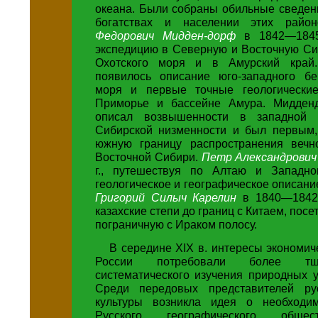
океана. Были собраны обильные сведен
богатствах и населении этих райо
Федорович Мидден-дорф
в 1842—1845
экспедицию в Северную и Восточную Си
Охотского моря и в Амурский край.
появилось описание юго-западного бе
моря и первые точные геологически
Приморье и бассейне Амура. Мидден
описал возвышенности в западной 
Сибирской низменности и был первым,
южную границу распространения вечн
Восточной Сибири.
Петр Александрович
г., путешествуя по Алтаю и Западно
геологическое и географическое описание
Григорий Силыч Карелин
в 1840—1842 
казахские степи до границ с Китаем, пос
пограничную с Ираком полосу.
В середине XIX в. интересы экономич
России потребовали более тщ
систематического изучения природных 
Среди передовых представителей ру
культуры возникла идея о необходим
Русского географического общес