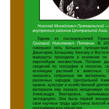
Николай Михайлович Пржевальский —
внутренних районов Центральной Азии.
Одним из последователей Пржев
Григорий Николаевич Потанин.
В 187
совершил пять больших путешествий
Джунгарии, Большому Хингану и Восточн
маршруты проходили в основном по 
европейцам неизвестным. Потанин да
сведений по географии и геологии, с
коллекцию растений и животных. 
оказались собранные им материалы 
различных народов Центральной Азии
нравах, культуре и хозяйственной деятел
материала ему оказала неоценимую п
Александра Викторовна, принимав
экспедициях. Она была первой женщин
свои научные труды удостоена золотой 
географического общества.