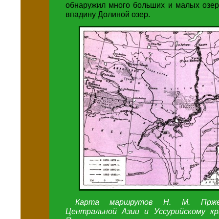
обнаружил много больших и малых озер
впадину Долиной озер.
Карта маршрутов Н. М. Пржев
Центральной Азии и Уссурийскому к