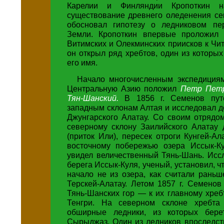
Карелии и Финляндии Кропоткин н
существование древнего оледенения се
обосновал гипотезу о ледниковом пе
Земли. Кропоткин впервые проложил 
Витимских и Олекминских приисков к Чит
он открыл ряд хребтов, один из которых
его имя.
Начало многочисленным экспедиция
Центральную Азию положил
Петр Петр
Тян-Шанский.
В 1856 г. Семенов пут
западным склонам Алтая и исследовал 
Джунгарского Алатау. Со своим отрядо
северному склону Заилийского Алатау
(приток Или), пересек отроги Кунгей-А
восточному побережью озера Иссык-К
увидел величественный Тянь-Шань. Исс
берега Иссык-Куля, ученый, установил, ч
начало не из озера, как считали раньш
Терскей-Алатау. Летом 1857 г. Семенов
Тянь-Шанских гор — к их главному хреб
Тенгри. На северном склоне хребта
обширные ледники, из которых бере
Сырыджаз. Один из ледников впоследст