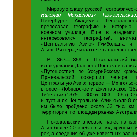
Мировую славу русской географическ
Николай Михайлович Пржевальск
Петербурге Академию Генерально
преподавал географию и историю 
военном училище. Еще в академии
интересовался географией, внима
«Центральную Азию» Гумбольдта и 
Азии» Риттера, читал отчеты путешестве
В 1867—1868 гг. Пржевальский бл
исследования Дальнего Востока и написа
«Путешествия по Уссурийскому краю»
Пржевальский совершил четыре п
Центральную Азию: первое — Монгольск
второе—Лобнорское и Джунгар-ское (18
Тибетских (1879—1880 и 1883—1885). Он
и пустынях Центральной Азии около 8 ле
им было пройдено около 32 тыс. км 
территория, по площади равная Австрали
Пржевальский впервые нанес на кар
Азии более 20 хребтов и ряд крупных 
рек, а сведения об уже известных расш