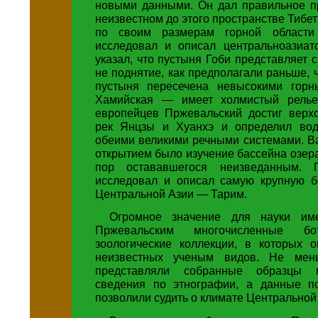
новыми данными. Он дал правильное п
неизвестном до этого пространстве Тибет
по своим размерам горной области
исследовал и описал центральноазиат
указал, что пустыня Гоби представляет с
не поднятие, как предполагали раньше, 
пустыня пересечена невысокими горн
Хамийская — имеет холмистый рель
европейцев Пржевальский достиг верхо
рек Янцзы и Хуанхэ и определил вод
обеими великими речными системами. 
открытием было изучение бассейна озера
пор остававшегося неизведанным. П
исследовал и описал самую крупную б
Центральной Азии — Тарим.
Огромное значение для науки им
Пржевальским многочисленные бо
зоологические коллекции, в которых о
неизвестных ученым видов. Не мен
представляли собранные образцы 
сведения по этнографии, а данные п
позволили судить о климате Центральной