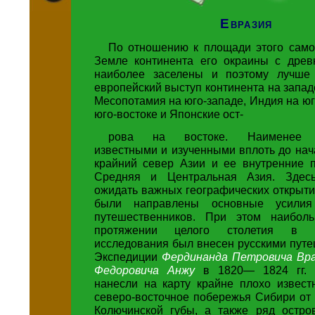
Евразия
По отношению к площади этого само
Земле континента его окраины с дре
наиболее заселены и поэтому лучше 
европейский выступ континента на запад
Месопотамия на юго-западе, Индия на юг
юго-востоке и Японские ост-
рова на востоке. Наименее г
известными и изученными вплоть до нач
крайний север Азии и ее внутренние 
Средняя и Центральная Азия. Зде
ожидать важных географических открытий
были направлены основные усилия
путешественников. При этом наибол
протяжении целого столетия в ге
исследования был внесен русскими пут
Экспедиции
Фердинанда Петровича Вр
Федоровича Анжу
в 1820— 1824 гг. 
нанесли на карту крайне плохо извест
северо-восточное побережья Сибири от
Колючинской губы, а также ряд остро