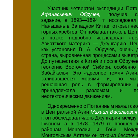
Участник четвертой экспедиции Пот
Афанасьевич Обручев,
получив са
задание, в 1893—1894 гг. исследовал
Наньшань в Западном Китае, открыл не
горных хребтов. Он побывал также в Цен
а позже подробно исследовал «ве
Азиатского материка — Джунгарию. Цен
как установил В. А. Обручев, очень 
страна, выровненная процессами выветр
До путешествия в Китай и после Обручев
геологию Восточной Сибири, особенно
Забайкалья. Это «древнее темя» Азии
заливавшееся морями, и, по мыс
решающая роль в формировании р
принадлежала разломам и п
неотектоническим движениям.
Одновременно с Потаниным начал сво
в Центральной Азии
Михаил Васильевич
г. он обследовал часть Джунгарии между
Гучэном, а в 1878—1879 гг. прошел 
районам Монголии и Гоби. Меж
Монгольским Алтаем он открыл бессточн