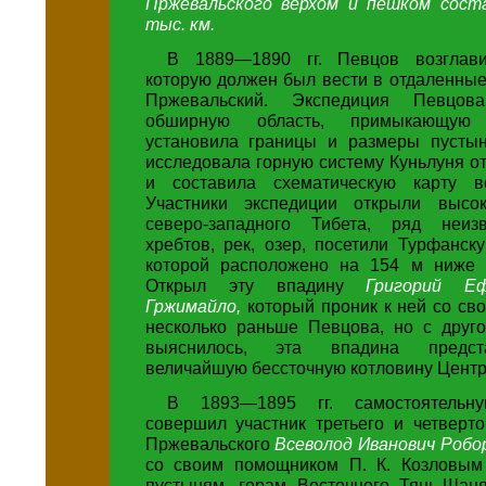
Пржевальского верхом и пешком сост
тыс. км.
В 1889—1890 гг. Певцов возглави
которую должен был вести в отдаленны
Пржевальский. Экспедиция Певцов
обширную область, примыкающую
установила границы и размеры пустын
исследовала горную систему Куньлуня от 
и составила схематическую карту вс
Участники экспедиции открыли высок
северо-западного Тибета, ряд неиз
хребтов, рек, озер, посетили Турфанск
которой расположено на 154 м ниже 
Открыл эту впадину
Григорий Еф
Гржимайло,
который проник к ней со св
несколько раньше Певцова, но с друго
выяснилось, эта впадина предст
величайшую бессточную котловину Центр
В 1893—1895 гг. самостоятельн
совершил участник третьего и четверт
Пржевальского
Всеволод Иванович Робо
со своим помощником П. К. Козловым
пустыням, горам Восточного Тянь-Шан