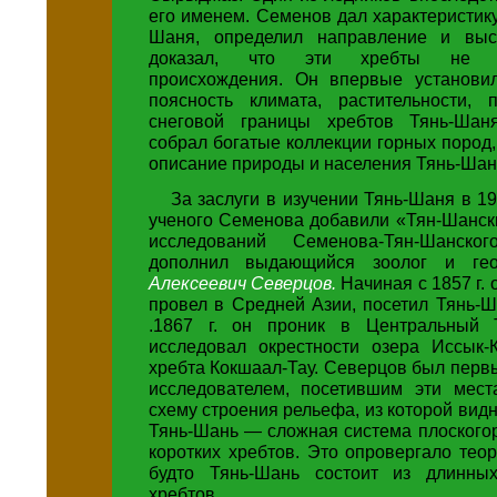
его именем. Семенов дал характеристик
Шаня, определил направление и выс
доказал, что эти хребты не ву
происхождения. Он впервые установи
поясность климата, растительности,
снеговой границы хребтов Тянь-Шаня
собрал богатые коллекции горных пород,
описание природы и населения Тянь-Шан
За заслуги в изучении Тянь-Шаня в 19
ученого Семенова добавили «Тян-Шанск
исследований Семенова-Тян-Шанског
дополнил выдающийся зоолог и г
Алексеевич Северцов.
Начиная с 1857 г. 
провел в Средней Азии, посетил Тянь-
.1867 г. он проник в Центральный Т
исследовал окрестности озера Иссык-
хребта Кокшаал-Тау. Северцов был пер
исследователем, посетившим эти мест
схему строения рельефа, из которой видн
Тянь-Шань — сложная система плоского
коротких хребтов. Это опровергало тео
будто Тянь-Шань состоит из длинны
хребтов.