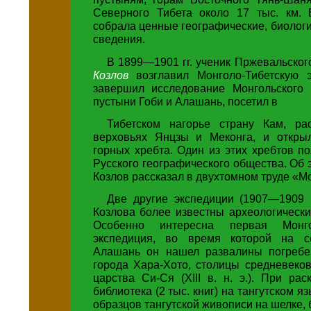
Северного Тибета около 17 тыс. км. 
собрала ценные географические, биологи
сведения.
В 1899—1901 гг. ученик Пржевальско
Козлов
возглавил Монголо-Тибетскую 
завершил исследование Монгольского 
пустыни Гоби и Алашань, посетил в
Тибетском нагорье страну Кам, ра
верховьях Янцзы и Меконга, и откры
горных хребта. Один из этих хребтов п
Русского географического общества. Об 
Козлов рассказал в двухтомном труде «М
Две другие экспедиции (1907—1909
Козлова более известны археологическ
Особенно интересна первая Монго
экспедиция, во время которой на с
Алашань он нашел развалины погребе
города Хара-Хото, столицы средневеков
царства Си-Ся (XIII в. н. э.). При ра
библиотека (2 тыс. книг) на тангутском я
образцов тангутской живописи на шелке, 