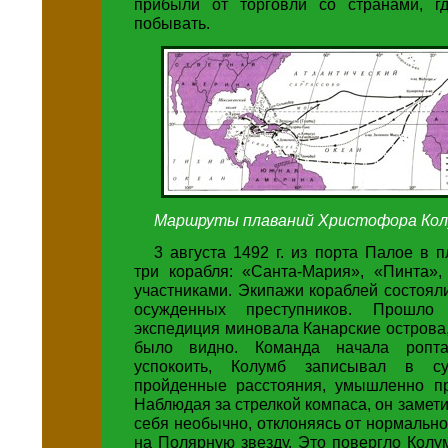
прибыли от торговли со странами, г
побывать.
Маршруты плаваний Христофора Кол
3 августа 1492 г. из порта Палое в
три корабля: «Санта-Мария», «Пинта»,
участниками. Экипажи кораблей состоял
осужденных преступников. Прошло
экспедиция миновала Канарские острова,
было видно. Команда начала ропт
успокоить, Колумб записывал в с
пройденные расстояния, умышленно п
Наблюдая за стрелкой компаса, он замети
себя необычно, отклоняясь от нормальн
на Полярную звезду. Это повергло Колу