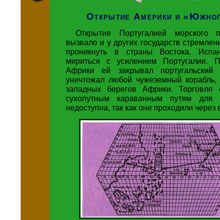
Открытие Америки и «Южно
Открытие Португалией морского
вызвало и у других государств стремлен
проникнуть в страны Востока. Испа
мириться с усилением Португалии. П
Африки ей закрывал португальский 
уничтожал любой чужеземный корабль,
западных берегов Африки. Торговля 
сухопутным караванным путям для
недоступна, так как они проходили через 