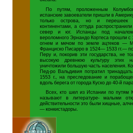
По путям, проложенным Колумбо
испанские завоеватели пришли в Америку
только острова, но и перешеек
континентами, а оттуда распространил
север и юг. Испанцы под началом
вероломного Эрнандо Кортеса прошли с 15
огнем и мечом по земле ацтеков — М
Франциско Писарро в 1524— 1533 гг.— п
Перу и, покорив эти государства, не т
высокую древнюю культуру этих н
уничтожили большую часть населения. К
Пед-ро Вальдивия потратил тринадцать
1553 г., на преследование и порабоще
вдоль берега от города Куско до 40-й пар
Всех, кто шел из Испании по путям 
называют в литературе- малыми отк
действительности это были хищные, алч
— конкистадоры.