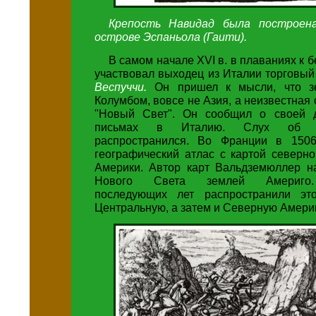
Крепость Навидад была построен
острове Эспаньола (Гаити).
В самом начале XVI в. в плаваниях к 
участвовал выходец из Италии торговы
Веспуччи.
Он пришел к мысли, что з
Колумбом, вовсе не Азия, а неизвестная
"Новый Свет". Он сообщил о своей д
письмах в Италию. Слух об 
распространился. Во Франции в 1506
географический атлас с картой северн
Америки. Автор карт Вальдземюллер на
Нового Света землей Америго.
последующих лет распространили эт
Центральную, а затем и Северную Америк