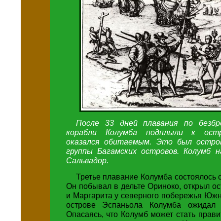
После 33 дней плавания по безбр
корабли Колумба подплыли к остр
оказался обитаемым. Это был остров
группы Багамских островов. Колумб н
Сальвадор.
Третье плавание Колумба состоялось с 
Он побывал в дельте Ориноко, открыл о
и Маргарита у северного побережья Юж
острове Эспаньола Колумба ожидал 
Опасаясь, что Колумб может стать прав