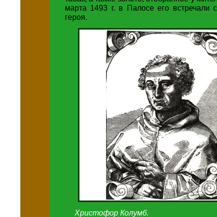
марта 1493 г. в Палосе его встречали 
героя.
Христофор Колумб.