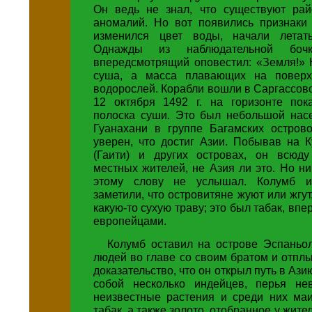
Он ведь не знал, что существуют ра
аномалий. Но вот появились признаки 
изменился цвет воды, начали летать
Однажды из наблюдательной бо
впередсмотрящий оповестил: «Земля!» 
суша, а масса плавающих на поверх
водорослей. Корабли вошли в Саргассов
12 октября 1492 г. на горизонте пок
полоска суши. Это был небольшой нас
Гуанахани в группе Багамских остров
уверен, что достиг Азии. Побывав на 
(Гаити) и других островах, он всюд
местных жителей, не Азия ли это. Но ни
этому слову не услышал. Колумб и
заметили, что островитяне жуют или жгут
какую-то сухую траву; это был табак, вп
европейцами.
Колумб оставил на острове Эспаньол
людей во главе со своим братом и отпл
доказательство, что он открыл путь в Ази
собой несколько индейцев, перья не
неизвестные растения и среди них маи
табак, а также золото, отобранное у жите