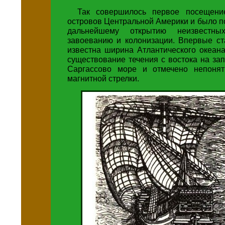
Так совершилось первое посещени
островов Центральной Америки и было 
дальнейшему открытию неизвестны
завоеванию и колонизации. Впервые ст
известна ширина Атлантического океан
существование течения с востока на за
Саргассово море и отмечено непонят
магнитной стрелки.