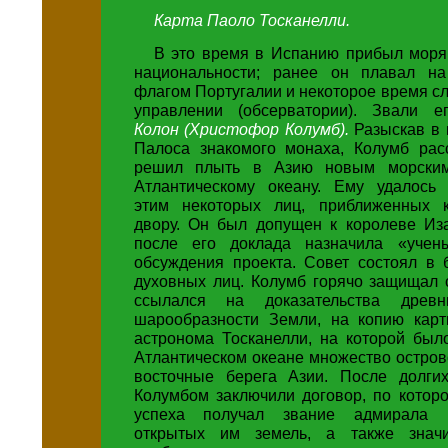
Карта Паоло Тосканелли.
В это время в Испанию прибыл моряк
национальности; ранее он плавал на
флагом Португалии и некоторое время с
управлении (обсерватории). Звали 
Колон (Христофор Колумб).
Разыскав в
Палоса знакомого монаха, Колумб расс
решил плыть в Азию новым морски
Атлантическому океану. Ему удалось 
этим некоторых лиц, приближенных к
двору. Он был допущен к королеве Иза
после его доклада назначила «учен
обсуждения проекта. Совет состоял в 
духовных лиц. Колумб горячо защищал 
ссылался на доказательства древ
шарообразности Земли, на копию карт
астронома Тосканелли, на которой был
Атлантическом океане множество остров
восточные берега Азии. После долги
Колумбом заключили договор, по котор
успеха получал звание адмирала 
открытых им земель, а также значи