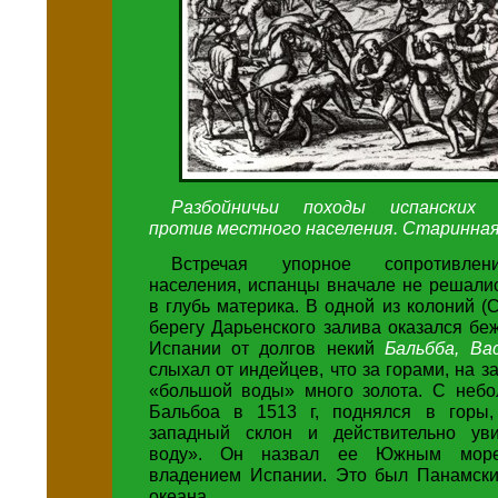
Разбойничьи походы испанских 
против местного населения. Старинна
Встречая упорное сопротивлен
населения, испанцы вначале не решали
в глубь материка. В одной из колоний (
берегу Дарьенского залива оказался б
Испании от долгов некий
Бальбба, Ва
слыхал от индейцев, что за горами, на з
«большой воды» много золота. С неб
Бальбоа в 1513 г, поднялся в горы,
западный склон и действительно ув
воду». Он назвал ее Южным мор
владением Испании. Это был Панамски
океана.