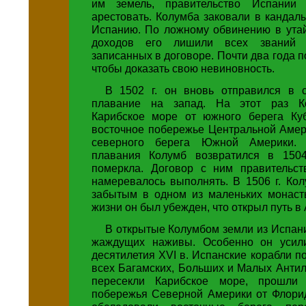
им земель, правительство Испании 
арестовать. Колумба заковали в кандал
Испанию. По ложному обвинению в утай
доходов его лишили всех званий 
записанных в договоре. Почти два года п
чтобы доказать свою невиновность.
В 1502 г. он вновь отправился в 
плавание на запад. На этот раз К
Карибское море от южного берега Ку
восточное побережье Центральной Амер
северного берега Южной Америки. 
плавания Колумб возвратился в 1504
померкла. Договор с ним правительс
намеревалось выполнять. В 1506 г. Ко
забытым в одном из маленьких монаст
жизни он был убежден, что открыл путь в
В открытые Колумбом земли из Испан
жаждущих наживы. Особенно он усил
десятилетия XVI в. Испанские корабли п
всех Багамских, Больших и Малых Антил
пересекли Карибское море, прошли
побережья Северной Америки от Флори