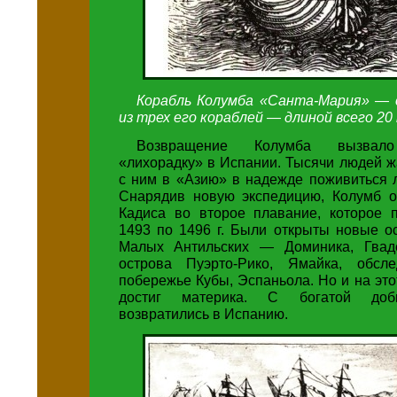
Корабль Колумба «Санта-Мария» — 
из трех его кораблей — длиной всего 20 
Возвращение Колумба вызвало
«лихорадку» в Испании. Тысячи людей 
с ним в «Азию» в надежде поживиться 
Снарядив новую экспедицию, Колумб от
Кадиса во второе плавание, которое 
1493 по 1496 г. Были открыты новые о
Малых Антильских — Доминика, Гваде
острова Пуэрто-Рико, Ямайка, обсл
побережье Кубы, Эспаньола. Но и на это
достиг материка. С богатой доб
возвратились в Испанию.