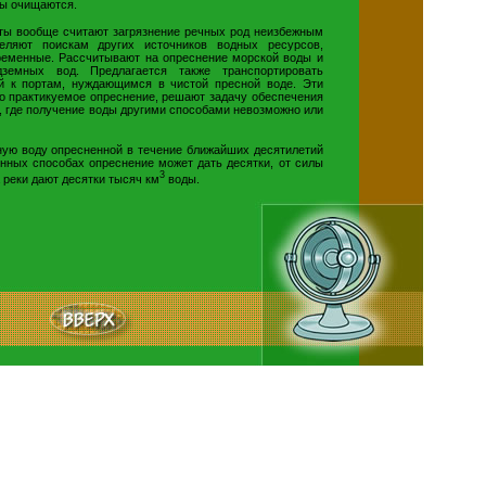
ды очищаются.
ты вообще считают загрязнение речных род неизбежным
еляют поискам других источников водных ресурсов,
ременные. Рассчитывают на опреснение морской воды и
земных вод. Предлагается также транспортировать
й к портам, нуждающимся в чистой пресной воде. Эти
о практикуемое опреснение, решают задачу обеспечения
, где получение воды другими способами невозможно или
ную воду опресненной в течение ближайших десятилетий
нных способах опреснение может дать десятки, от силы
3
 реки дают десятки тысяч км
воды.