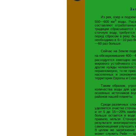
За
Из рек, озер и подзе
3
550—600 км
воды. Расх
составляют отработанны
традиции сбрасываются о
сточную воду, требуется
перед сбросом в реку бы
необходимо в 6—10 раз б
—60 раз больше.
Сейчас на Земле подв
на обезвреживание 400—4
расходуется ежегодно ок
мирового устойчивого ст
другие нужды человечест
неравномерно, то не прих
населенных и экономиче
территории Европы и Сев
Таким образом, угро
количества воды для удо
основных источников во
районов нашей планеты.
Среди различных спо
уделяется очистке сточны
и от 5 до 15—20% наибо
больше остается в воде
правило, нельзя. Сточну
результате многократног
самоочищения улучшить ее
В целом же загрязнение
может служить Рейн — одн