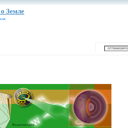
 о Земле
мля
Энциклопедия