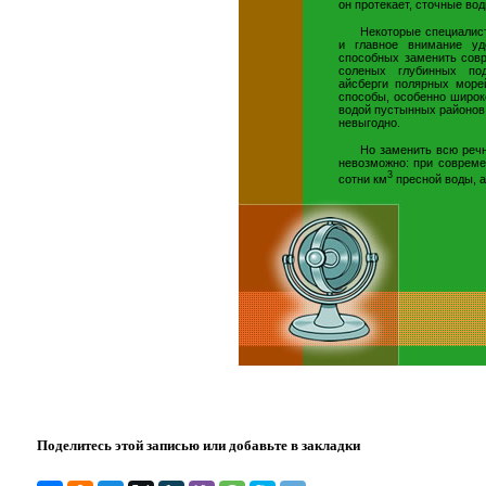
он протекает, сточные во
Некоторые специалис
и главное внимание уд
способных заменить сов
соленых глубинных под
айсберги полярных море
способы, особенно широк
водой пустынных районов
невыгодно.
Но заменить всю реч
невозможно: при совреме
3
сотни км
пресной воды, а
Поделитесь этой записью или добавьте в закладки