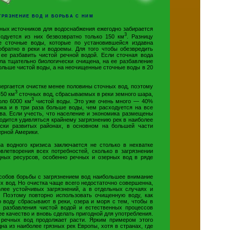
грязнение вод и борьба с ним
мных источников для водоснабжения ежегодно забирается
3
одуется из них безвозвратно только 150 км
. Разницу
е сточные воды, которые по установившейся издавна
братно в реки и водоемы. Для того чтобы обезвредить
 ее разбавить чистой речной водой. Если сточная вода
ла тщательно биологически очищена, на ее разбавление
ольше чистой воды, а на неочищенные сточные воды в 20
ергается очистке менее половины сточных вод, поэтому
3
50 км
сточных вод, сбрасываемых в реки земного шара,
3
оло 6000 км
чистой воды. Это уже очень много — 40%
ока и в три раза больше воды, чем расходуется на все
ва. Если учесть, что население и экономика размещены
одится удивляться крайнему загрязнению рек в наиболее
ски развитых районах, в основном на большей части
ерной Америки.
за водного кризиса заключается не столько в нехватке
влетворения всех потребностей, сколько в загрязнении
дных ресурсов, особенно речных и озерных вод в ряде
собов борьбы с загрязнением вод наибольшее внимание
х вод. Но очистка чаще всего недостаточно совершенна,
лее устойчивых загрязнений, а в отдельных случаях и
. Поэтому повторно использовать очищенную воду, как
ю воду сбрасывают в реки, озера и моря с тем, чтобы в
о разбавления чистой водой и естественных процессов
 качество и вновь сделать пригодной для употребления.
 речных вод продолжает расти. Ярким примером этого
а из наиболее грязных рек Европы, хотя в странах, где