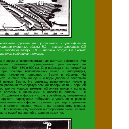
холодного фронта при устойчивой стратификации
перисто-слоистые облака; ВС — высоко-слоистые; СД
В—холодный воздух; ТВ — теплый воздух. На схемах
авления воздушных потоков.
ране создана экспериментальная система «Метеор». Это
ических спутников, одновременно действующих на
 высоте 600—650 и 900 км. Они наблюдают за погодой на
при помощи телевизионных камер и аппаратуры,
асное излучение поверхности Земли и облаков. На
иях на фоне темной суши и воды довольно отчетливо
й покров Земли. На снимках, выполненных ночью в
за различия температур земной поверхности и верхней
достаточно хорошо заметны облачные вихри и полосы.
о связаны с циклонами, а облачные полосы — с
 По данным о форме и структуре облаков, полученным
бнаружить зарождение тайфунов и ураганов в разных
ь положение атмосферных фронтов, проследить движение
ие снежного покрова, указать на возможность шквала,
я. Перспективы спутниковой метеорологии очень велики.
ь на самой начальной стадии ее развития.