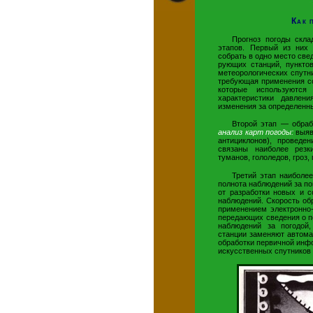
Как 
Прогноз погоды скла
этапов. Первый из ни
собрать в одно место све
рующих станций, пункто
метеорологических спутни
требующая применения с
которые используются
характеристики давлени
изменения за определенн
Второй этап — обраб
анализ карт погоды:
выяв
антициклонов), провед
связаны наиболее резк
туманов, гололедов, гроз,
Третий этап наибол
полнота наблюдений за по
от разработки новых и 
наблюдений. Скорость об
применением электронно
передающих сведения о по
наблюдений за погодой
станции заменяют автома
обработки первичной инф
искусственных спутников