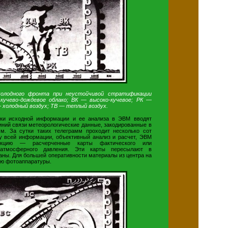
холодного фронта при неустойчивой стратификации
кучево-дождевое облако; ВК — высоко-кучевое; РК —
— холодный воздух; ТВ — теплый воздух.
тки исходной информации и ее анализа в ЭВМ вводят
иний связи метеорологические данные, закодированные в
м. За сутки таких телеграмм проходит несколько сот
у всей информации, объективный анализ и расчет, ЭВМ
укцию — расчерченные карты фактического или
я атмосферного давления. Эти карты пересылают в
аны. Для большей оперативности материалы из центра на
ью фотоаппаратуры.