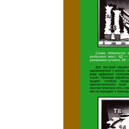
Схема облачности 
воздушных масс: КД — 
разорванно-кучевое; ХВ 
Для быстрой обрабо
одновременно с многих л
виде цифровых телеграм
тысяч. Проведя обработк
выдает готовую прод
прогностического пол
прогностическую сеть стр
места передают с помощ