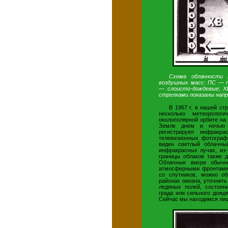
Схема облачности 
воздушных масс: ПС — 
— слоисто-дождевые; Х
стрелками показаны напр
В 1967 г. в нашей ст
несколько метеоролог
околополярной орбите на
Земле днем и ночью 
регистрируют инфракр
телевизионных фотограф
виден светлый облачны
инфракрасных лучах, из-
границы облаков также 
Облачные вихри обычн
атмосферными фронтами.
со спутников, можно о
районах океана, уточнит
ледяных полей, состоян
града или сильного дожд
Сейчас мы находимся лиш