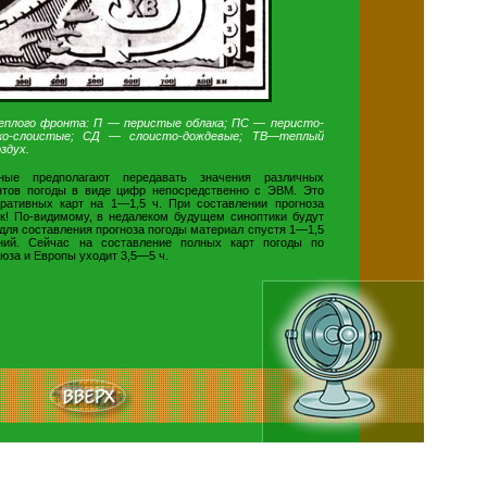
еплого фронта: П — перистые облака; ПС — перисто-
о-слоистые; СД — слоисто-дождевые; ТВ—теплый
здух.
ые предполагают передавать значения различных
тов погоды в виде цифр непосредственно с ЭВМ. Это
еративных карт на 1—1,5 ч. При составлении прогноза
к! По-видимому, в недалеком будущем синоптики будут
для составления прогноза погоды материал спустя 1—1,5
ний. Сейчас на составление полных карт погоды по
юза и Европы уходит 3,5—5 ч.