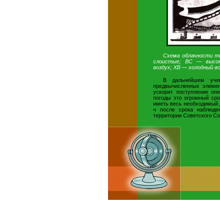
Схема облачности т
слоистые; ВС — высок
воздух; ХВ — холодный во
В дальнейшем учен
предвычисленных элемен
ускорит поступление оп
погоды это огромный сро
иметь весь необходимый 
ч после срока наблюде
территории Советского Со