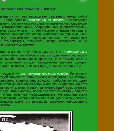
получают информацию о погоде
дывается из трех неразрывно связанных между собой
х — сбор данных
наблюдений за погодой.
Необходимо
дения о состоянии атмосферы от наземных и радиозонди-
в штормооповещаний, оборудованных радиолокаторами,
ков, самолетов и т. д. Это сложная оперативная задача,
овременных средств связи. Основные исходные данные,
 для составления прогноза погоды, — различные
я, температуры, влажности, ветра, облачности и их
ый промежуток времени.
отка и анализ полученных данных, т. е.
составление и
ление областей низкого и высокого давления (циклонов и
ение линий атмосферных фронтов, с которыми обычно
ие изменения погоды, определение районов дождей,
 градов, шквалов, пыльных бурь, сильных ветров и т. д.
ее трудный —
составление прогноза погоды.
Качество и
годой зависят от новой техники наблюдательных станций,
совершенствования действующих приборов, от методики
работки данных наблюдений и анализ их обеспечиваются
-вычислительных машин, автоматизацией всех звеньев,
годе. Чтобы достичь более высокого качества и полноты
, теперь обычные наблюдательные метеорологические
тическими, которые включены в общую систему сбора и
ормации. Кроме того, широко используется информация с
 Земли.