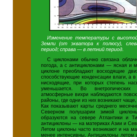
Изменение температуры с высото
Земли (от экватора к полюсу), сле
период; справа — в летний период.
С циклонами обычно связана облач
погода, а с антициклонами — ясная и 
циклоне преобладают восходящие дви
способствующие конденсации влаги, а 
нисходящие, при которых степень на
уменьшается. Во внетропических
атмосферные вихри наблюдаются повсюд
районы, где одни из них возникают чаще,
Как показывают карты среднего месячн
Северном полушарии зимой циклон
образуются на севере Атлантики и Ти
антициклоны — на материках Азии и Се
Летом циклоны часто возникают и на ма
менее интенсивны. Антициклоны летом 