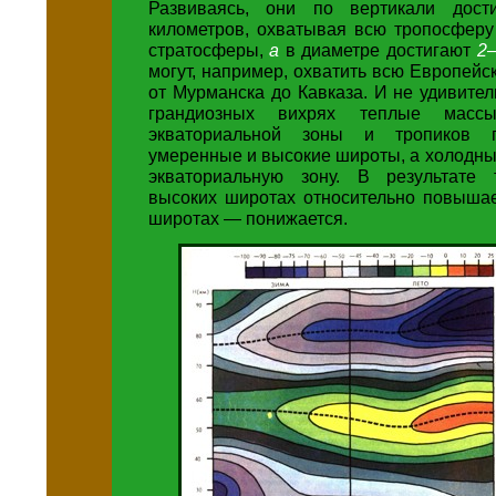
Развиваясь, они по вертикали дости
километров, охватывая всю тропосферу
стратосферы,
а
в диаметре достигают
2
могут, например, охватить всю Европей
от Мурманска до Кавказа. И не удивитель
грандиозных вихрях теплые масс
экваториальной зоны и тропиков 
умеренные и высокие широты, а холодны
экваториальную зону. В результате 
высоких широтах относительно повышае
широтах — понижается.