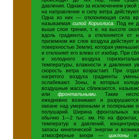
давления. Однако за исключением узкой 
на направление и силу ветра действуют
Одна из них — отклоняющая сила вр
называемая
силой Кориолиса.
Под ее д
выше слоя трения, т. е. на высоте окол
вдоль градиента, а отклоняется от 
приземном же слое воздуха действует и
поверхностью Земли), которая уменьшает
и отклоняет его влево от изобар. При сб
и холодного воздуха горизонталь
температуры, влажности и давления ув
скорость ветра возрастает. При отда
нагретого воздуха градиенты умень
ослабевают. Зоны, в которых холо
воздушные массы сближаются, называ
или
фронталъными.
Такие несп
ежедневно возникают и разрушаютс
океане над умеренными и полярными о
полушарий. Ширина фронтальных з
обычно 1—2 тыс. км. Но на фронтах, 
температур и давлений, концентрир
запасы кинетической энергии и возник
атмосферные вихри —
циклоны