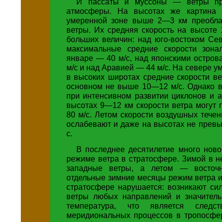
И пассаты и муссоны — ветры пр
атмосферы. На высотах же картина 
умеренной зоне выше 2—3 км преобла
ветры. Их средняя скорость на высоте 
больших величин: над юго-востоком Се
максимальные средние скорости зона
январе — 40 м/с, над японскими остро
м/с и над Аравией — 44 м/с. На севере у
в высоких широтах средние скорости ве
основном не выше 10—12 м/с. Однако в
при интенсивном развитии циклонов и 
высотах 9—12 км скорости ветра могут
80 м/с. Летом скорости воздушных тече
ослабевают и даже на высотах не прев
с.
В последнее десятилетие много ново
режиме ветра в стратосфере. Зимой в 
западные ветры, а летом — восточ
отдельные зимние месяцы режим ветра 
стратосфере нарушается: возникают си
ветры любых направлений и значител
температура, что является следс
меридиональных процессов в тропосфе