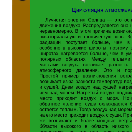
Циркуляция атмосфер
Лучистая энергия Солнца — это осн
движения воздуха. Распределяется она
неравномерно. В этом причина возникн
экваториальную и тропическую зоны З
радиации поступает больше, чем 
особенно в высокие широты, поэтому в
широтах нагревается больше, чем в ум
полярных областях. Между теплым
массами воздуха возникает разность
атмосферного давления. Это и пор
Простой пример возникновения ве
возникает из-за разности температур во
и сушей. Днем воздух над сушей нагре
чем над морем. Нагретый воздух подним
место приходит воздух с моря. Ноч
обратное явление: суша охлаждается 
остается теплым. Тогда воздух над морем
на его место приходит воздух с суши. Пр
же возникают и более мощные ветры
ббласти высокого в область низкого
происходит до тех пор, пока сущест