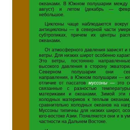
океанами. В Южном полушарии между 
август) и летом (декабрь — февр
небольшое.
Циклоны чаще наблюдаются вокруг 
антициклоны — в северной части умер
субтропиках, причем их центры расп
океанами.
От атмосферного давления зависят и
ветры. Для низких широт особенно хара
Это ветры, постоянно направленны
высокого давления в сторону экватори
Северном полушарии они север
направления, в Южном полушарии — юго
отличие от пассатов
муссоны —
это с
связанные с разностью температур
материками и океанами. Зимой эти 
холодных материков к теплым океанам
сравнительно холодных океанов на наг
Муссоны типичны для низких широт, ос
юго-востоке Азии. Появляются они и в ум
частности на Дальнем Востоке.