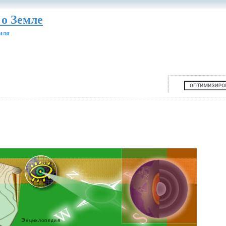
 о Земле
мля
Энциклопедия