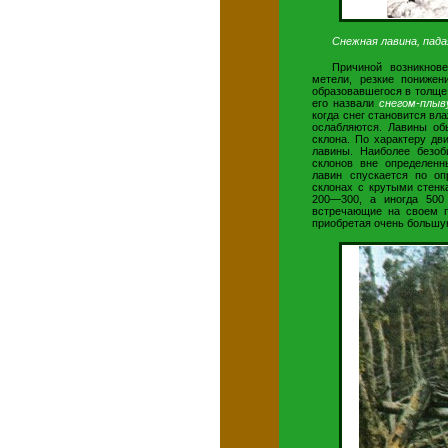
Снежная лавина, пада
Причиной возникнов
метели, резкие понижен
образовавшегося в толще 
его назвали
снегом-плыв
когда снег становится в
ослабляются. Лавины об
склона. По характеру д
лавины. Наиболее безо
склонов вне определенн
лавин спускается по о
склонах с крутыми стен
200—300, а иногда 500
встречающие на своем п
приобретая очень большу