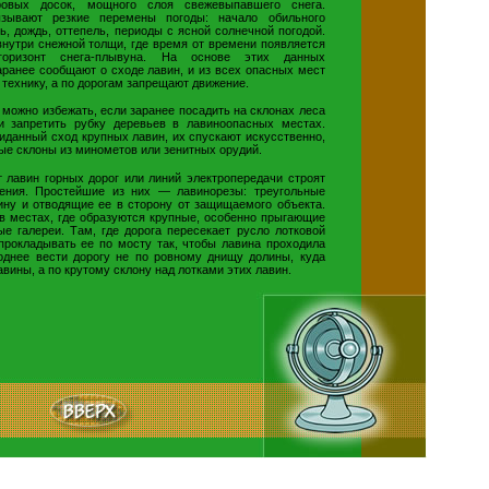
ровых досок, мощного слоя свежевыпавшего снега.
зывают резкие перемены погоды: начало обильного
ь, дождь, оттепель, периоды с ясной солнечной погодой.
внутри снежной толщи, где время от времени появляется
оризонт снега-плывуна. На основе этих данных
аранее сообщают о сходе лавин, и из всех опасных мест
 технику, а по дорогам запрещают движение.
 можно избежать, если заранее посадить на склонах леса
ки запретить рубку деревьев в лавиноопасных местах.
иданный сход крупных лавин, их спускают искусственно,
ые склоны из минометов или зенитных орудий.
 лавин горных дорог или линий электропередачи строят
ения. Простейшие из них — лавинорезы: треугольные
ну и отводящие ее в сторону от защищаемого объекта.
 в местах, где образуются крупные, особенно прыгающие
ые галереи. Там, где дорога пересекает русло лотковой
прокладывать ее по мосту так, чтобы лавина проходила
однее вести дорогу не по ровному днищу долины, куда
вины, а по крутому склону над лотками этих лавин.