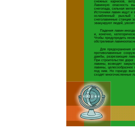
снежных карнизов, вет
Лавинную опасность вы
снегопада, сильная метел
Источники лавин ищут и 
ослабленный рыхлый г
снеголавинные станции з
эвакуируют людей, увозят
Падения лавин иногда
и, конечно, категоричес
Чтобы предупредить неож
обстреливая лавиноопасн
Для предохранения от
противолавинные сооруж
дамбы, разрезающие лави
При строительстве дорог
лавины, возводят закрыт
лавины, целесообразнее 
под ним. Но гораздо выг
сходят многочисленные ла