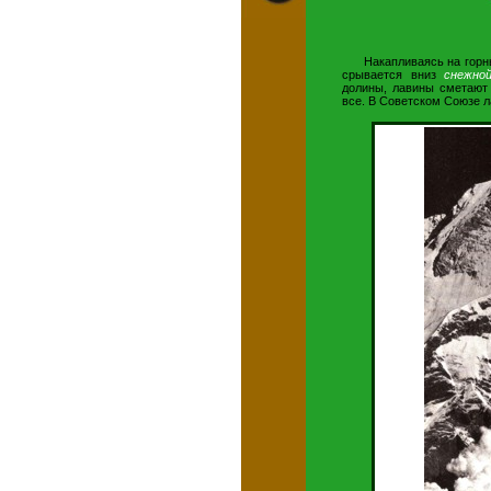
Накапливаясь на горн
срывается вниз
снежно
долины, лавины сметают 
все. В Советском Союзе 