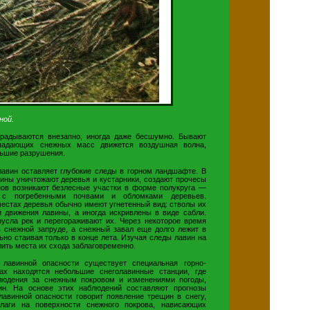
ной.
радываются внезапно, иногда даже бесшумно. Бывают
 падающих снежных масс движется воздушная волна,
льшие разрушения.
лавин оставляет глубокие следы в горном ландшафте. В
вины уничтожают деревья и кустарники, создают прочесы
нов возникают безлесные участки в форме полукруга —
н
с погребенными почвами и обломками деревьев.
естах деревья обычно имеют угнетенный вид: стволы их
 движения лавины, а иногда искривлены в виде сабли.
усла рек и перегораживают их. Через некоторое время
в снежной запруде, а снежный завал еще долго лежит в
ьно стаивая только в конце лета. Изучая следы лавин на
ить места их схода заблаговременно.
 лавинной опасности существует специальная горно-
ах находятся небольшие снеголавинные станции, где
людения за снежным покровом и изменениями погоды,
н. На основе этих наблюдений составляют прогнозы
лавинной опасности говорит появление трещин в снегу,
лаги на поверхности снежного покрова, нависающих