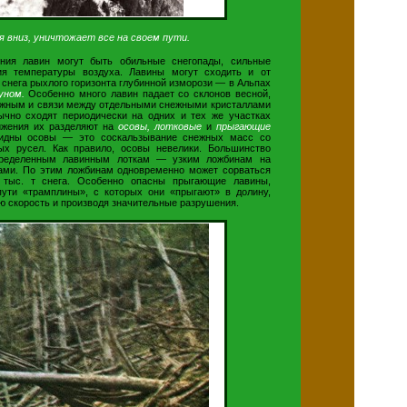
я вниз, уничтожает все на своем пути.
ения лавин могут быть обильные снегопады, сильные
ия температуры воздуха. Лавины могут сходить и от
снега рыхлого горизонта глубинной изморози — в Альпах
уном.
Особенно много лавин падает со склонов весной,
лажным и связи между отдельными снежными кристаллами
ычно сходят периодически на одних и тех же участках
вижения их разделяют на
осовы, лотковые
и
прыгающие
бидны осовы — это соскальзывание снежных масс со
ых русел. Как правило, осовы невелики. Большинство
пределенным лавинным лоткам — узким ложбинам на
ками. По этим ложбинам одновременно может сорваться
 тыс. т снега. Особенно опасны прыгающие лавины,
ути «трамплины», с которых они «прыгают» в долину,
ю скорость и производя значительные разрушения.