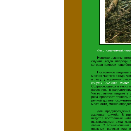
Лес, поваленный лави
Нередко лавины подк
случаи, когда впереди
которая приносит еще бо
Постоянное падение 
местах частого схода ла
в лесу; у подножия скло
конусы выноса лави
Сохраняющиеся в таких м
наклонены в направлении
Часто лавины падают в р
река прорезает тоннель 
речной долине, окончател
местности, можно определ
Для предупреждения
лавинная служба. В гор
ведутся постоянные наб
вызывающими сход лави
лавин. О возникновении 
снежных валиков или в