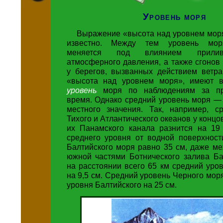
Уровень моря
Выражение «высота над уровнем мор
известно. Между тем уровень мор
меняется под влиянием прилив
атмосферного давления, а также сгонов
у берегов, вызванных действием ветра
«высота над уровнем моря», имеют
уровень
моря по наблюдениям за пр
время. Однако средний уровень моря —
местного значения. Так, например, с
Тихого и Атлантического океанов у конц
их Панамского канала разнится на 19
среднего уровня от водной поверхнос
Балтийского моря равно 35 см, даже м
южной частями Ботнического залива Ба
на расстоянии всего 65 км средний уро
на 9,5 см. Средний уровень Черного мор
уровня Балтийского на 25 см.