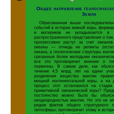
Общее направление геологическо
Земли
Обрисованная выше последовательн
событий в истории земной коры, форми
и материков не укладываются в 
распространенного представления о том,
прогрессивно растут за счет океано
океаны — отнюдь не реликты (остатк
океана, а геологические структуры конти
срезанные более молодыми океаническ
все это противоречит мнению о то
первичны. В самом деле, как объясн
течение 4,5 млрд. лет на одних уча
разделения вещества мантии приве
мощной континентальной коры, а на д
процесс этот остановился на стадии
примитивной океанической коры? Пред
постоянство можно было бы объясн
неоднородностью мантии. Но это не в
рядом фактов общего структурного п
литосферы; противоречит этому и исто