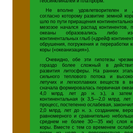
геосинклиналей и платформ.
Не вполне удовлетворителен и д
согласно которому развитие земной ко
шло по пути приращения континентально
мезозое начался распад континентов, 
океаны образовались либо из-
континентальных глыб («дрейф континенто
обрушения, погружения и переработки 
коры («океанизация»).
Очевидно, обе эти гипотезы чрезм
гораздо более сложный в действит
развития литосферы. На ранних этап
сильного теплового потока и высоко
летучих и легкоплавких веществ в в
сначала формировалась первичная океан
4,0 млрд. лет до н. э.), а зате
континентальная (к 3,5—2,0 млрд. лет 
процесс, постепенно ослабевая, закончил
2,0 млрд. лет до н. э. созданием, вер
равномерного и сравнительно небольш
среднем не более 30—35 км) слоя ко
коры. Вместе с тем со временем ослаб
поток из недр, а повсеместная под