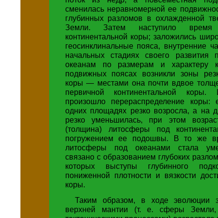
сменилась неравномерной ее подвижнос
глубинных разломов в охлажденной тв
Земли. Затем наступило время 
континентальной коры; заложились шир
геосинклинальные пояса, внутренние ч
начальных стадиях своего развития 
океанам по размерам и характеру 
подвижных поясах возникли зоны рез
коры — местами она почти вдвое толщ
первичной континентальной коры. 
произошло перераспределение коры: 
одних площадях резко возросла, а на 
резко уменьшилась, при этом возрас
(толщина) литосферы под континент
погружением ее подошвы. В то же в
литосферы под океанами стала уме
связано с образованием глубоких разло
которых выступы глубинного подк
пониженной плотности и вязкости дос
коры.
Таким образом, в ходе эволюции 
верхней мантии (т. е. сферы Земли,