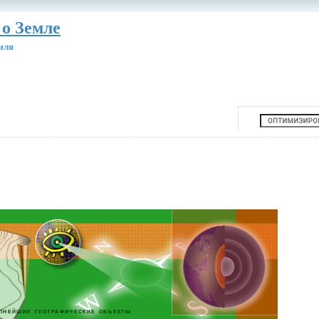
 о Земле
мля
пнейшие географические объекты