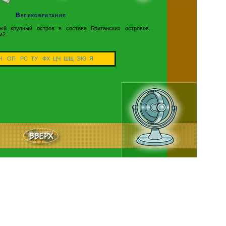
Великобритания
мый крупный остров в составе Британских островов.
 км2.
Н
ОП
РС
ТУ
ФХ
ЦЧ
ШЩ
ЭЮ
Я