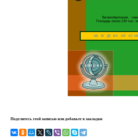
Великобритания, са
Площадь около 230 тыс.
АБ
ВГ
ДЕ
ЖЗ
ИЙ
КЛ
М
Поделитесь этой записью или добавьте в закладки