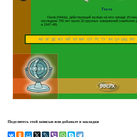
Гекла
Гекла (Hekla), действующий вулкан на юго-западе Ислан
последние 700 лет около 20 крупных извержений (наиболее
и 1947-48).
АБ
ВГ
ДЕ
ЖЗ
ИЙ
КЛ
МН
ОП
РС
ТУ
ФХ
ЦЧ
ШЩ
ЭЮ
Поделитесь этой записью или добавьте в закладки