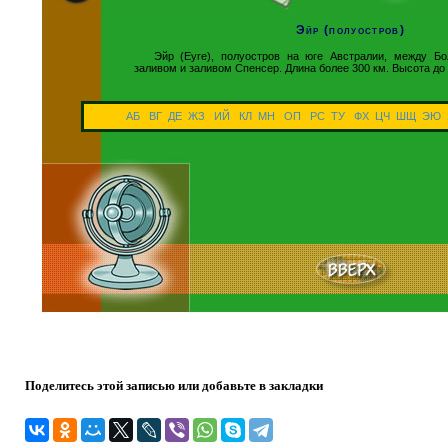
Эйр (полуостров)
Эйр (Eyre), полуостров на юге Австралии, между Б
заливом и заливом Спенсер. Длина более 300 км. Высота д
АБ
ВГ
ДЕ
ЖЗ
ИЙ
КЛ
МН
ОП
РС
ТУ
ФХ
ЦЧ
ШЩ
ЭЮ
Поделитесь этой записью или добавьте в закладки